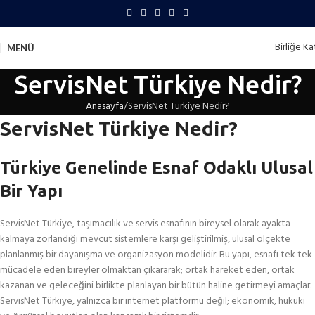
Birliğe Kat
MENÜ
ServisNet Türkiye Nedir?
Anasayfa
ServisNet Türkiye Nedir?
ServisNet Türkiye Nedir?
Türkiye Genelinde Esnaf Odaklı Ulusal
Bir Yapı
ServisNet Türkiye, taşımacılık ve servis esnafının bireysel olarak ayakta
kalmaya zorlandığı mevcut sistemlere karşı geliştirilmiş, ulusal ölçekte
planlanmış bir dayanışma ve organizasyon modelidir. Bu yapı, esnafı tek tek
mücadele eden bireyler olmaktan çıkararak; ortak hareket eden, ortak
kazanan ve geleceğini birlikte planlayan bir bütün haline getirmeyi amaçlar.
ServisNet Türkiye, yalnızca bir internet platformu değil; ekonomik, hukuki