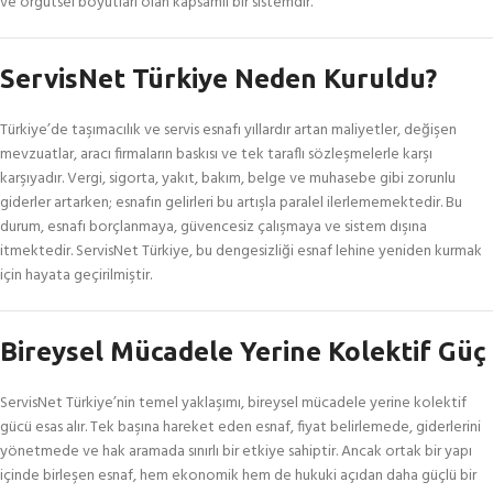
ve örgütsel boyutları olan kapsamlı bir sistemdir.
ServisNet Türkiye Neden Kuruldu?
Türkiye’de taşımacılık ve servis esnafı yıllardır artan maliyetler, değişen
mevzuatlar, aracı firmaların baskısı ve tek taraflı sözleşmelerle karşı
karşıyadır. Vergi, sigorta, yakıt, bakım, belge ve muhasebe gibi zorunlu
giderler artarken; esnafın gelirleri bu artışla paralel ilerlememektedir. Bu
durum, esnafı borçlanmaya, güvencesiz çalışmaya ve sistem dışına
itmektedir. ServisNet Türkiye, bu dengesizliği esnaf lehine yeniden kurmak
için hayata geçirilmiştir.
Bireysel Mücadele Yerine Kolektif Güç
ServisNet Türkiye’nin temel yaklaşımı, bireysel mücadele yerine kolektif
gücü esas alır. Tek başına hareket eden esnaf, fiyat belirlemede, giderlerini
yönetmede ve hak aramada sınırlı bir etkiye sahiptir. Ancak ortak bir yapı
içinde birleşen esnaf, hem ekonomik hem de hukuki açıdan daha güçlü bir