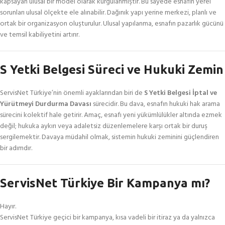
kapsayan ulusal bir model olarak kurgulanmıştır. Bu sayede esnafın yerel
sorunları ulusal ölçekte ele alınabilir. Dağınık yapı yerine merkezi, planlı ve
ortak bir organizasyon oluşturulur. Ulusal yapılanma, esnafın pazarlık gücünü
ve temsil kabiliyetini artırır.
S Yetki Belgesi Süreci ve Hukuki Zemin
ServisNet Türkiye’nin önemli ayaklarından biri de
S Yetki Belgesi İptal ve
Yürütmeyi Durdurma Davası
sürecidir. Bu dava, esnafın hukuki hak arama
sürecini kolektif hale getirir. Amaç, esnafı yeni yükümlülükler altında ezmek
değil; hukuka aykırı veya adaletsiz düzenlemelere karşı ortak bir duruş
sergilemektir. Davaya müdahil olmak, sistemin hukuki zeminini güçlendiren
bir adımdır.
ServisNet Türkiye Bir Kampanya mı?
Hayır.
ServisNet Türkiye geçici bir kampanya, kısa vadeli bir itiraz ya da yalnızca