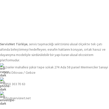
ServisNet Türkiye
, servis taşımacılığı sektörünü ulusal ölçekte tek çatı
altında birleştirmeyi hedefleyen; esnafın haklarını koruyan, ortak havuz ve
dayanışma modeliyle sürdürülebilir bir yapı kuran ulusal ekosistem
platformudur.
Köseler mahallesi şükür tepe sokak 274 Ada 58 parsel Mermerciler Sanayi
sitesi Dilovası / Gebze
0850 303 70 63
info@servisnet.net