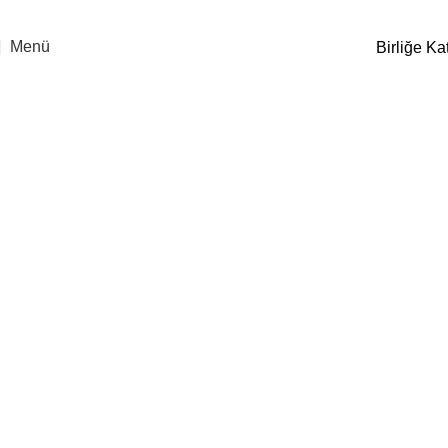
Menü
Birliğe Kat
S YETKİ BELGESİ İPTAL
DAVASI HUKUKİ SÜREÇ
KATILIM SÖZLEŞMESİ
Anasayfa
S YETKİ BELGESİ İPTAL DAVASI HUKUKİ SÜREÇ
KATILIM SÖZLEŞMESİ